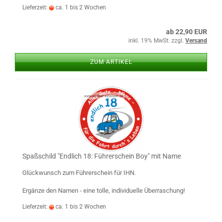
Lieferzeit:
ca. 1 bis 2 Wochen
ab 22,90 EUR
inkl. 19% MwSt. zzgl.
Versand
ZUM ARTIKEL
Spaß­schild "End­lich 18: Füh­rer­schein Boy" mit Name
Glück­wunsch zum Füh­rer­schein für IHN.
Er­gän­ze den Namen - eine tolle, in­di­vi­du­el­le Über­ra­schung!
Lieferzeit:
ca. 1 bis 2 Wochen