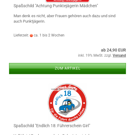
Spaß­schild "Ach­tung Punk­te­jä­ge­rin Mäd­chen"
Man denk es nicht, aber Frau­en ge­hö­ren auch dazu und sind
auch Punkt­jä­ge­rin.
Lieferzeit:
ca. 1 bis 2 Wochen
ab 24,90 EUR
inkl. 19% MwSt. zzgl.
Versand
ZUM ARTIKEL
Spaß­schild "End­lich 18: Füh­rer­schein Girl"