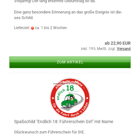
Voll­jäh­rig! Der lang er­sehn­te Ge­burts­tag ist da.
Eine ganz be­son­de­re Er­in­ne­rung an das große Er­eig­nis ist die­
ses Schild.
Lieferzeit:
ca. 1 bis 2 Wochen
ab 22,90 EUR
inkl. 19% MwSt. zzgl.
Versand
ZUM ARTIKEL
Spaß­schild "End­lich 18: Füh­rer­schein Girl" mit Name
Glück­wunsch zum Füh­rer­schein für SIE.