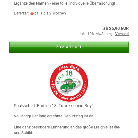
Er­gän­ze den Namen - eine tolle, in­di­vi­du­el­le Über­ra­schung!
Lieferzeit:
ca. 1 bis 2 Wochen
ab 26,90 EUR
inkl. 19% MwSt. zzgl.
Versand
ZUM ARTIKEL
Spaß­schild "End­lich 18: Füh­rer­schein Boy"
Voll­jäh­rig! Der lang er­sehn­te Ge­burts­tag ist da.
Eine ganz be­son­de­re Er­in­ne­rung an das große Er­eig­nis ist die­
ses Schild.