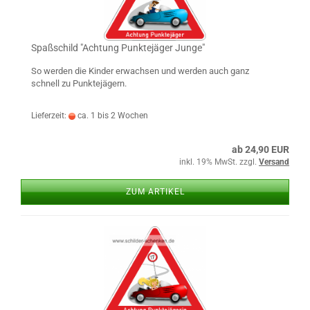
Spaß­schild "Ach­tung Punk­te­jä­ger Junge"
So wer­den die Kin­der er­wach­sen und wer­den auch ganz
schnell zu Punk­te­jä­gern.
Lieferzeit:
ca. 1 bis 2 Wochen
ab 24,90 EUR
inkl. 19% MwSt. zzgl.
Versand
ZUM ARTIKEL