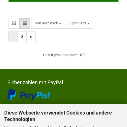
Sortieren nach
pro Seite
Sortieren nach
8 pro Seite
1
2
»
1
bis
8
(von insgesamt
10
)
Sicher zahlen mit PayPal
Informationen
Diese Webseite verwendet Cookies und andere
Technologien
Privatsphäre und Datenschutz
Bildquellen & Webdesign