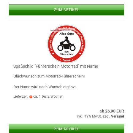
ZUM ARTIKEL
Spaß­schild "Füh­rer­schein Mo­tor­rad" mit Name
Glück­wunsch zum Motorrad-​Führerschein!
Der Name wird nach Wunsch er­gänzt.
Lieferzeit:
ca. 1 bis 2 Wochen
ab 26,90 EUR
inkl. 19% MwSt. zzgl.
Versand
ZUM ARTIKEL