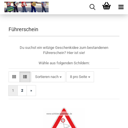
Führerschein
Du suchst ein witzige Geschenkidee zum bestandenen
Führerschein? Hier ist sie!
Wähle aus folgenden Schildern:
Sortieren nach
pro Seite
Sortieren nach
8 pro Seite
1
2
»