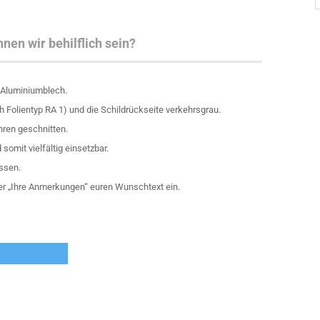
nen wir behilflich sein?
 Aluminiumblech.
h Folientyp RA 1) und die Schildrückseite verkehrsgrau.
hren geschnitten.
 somit vielfältig einsetzbar.
assen.
er „Ihre Anmerkungen“ euren Wunschtext ein.