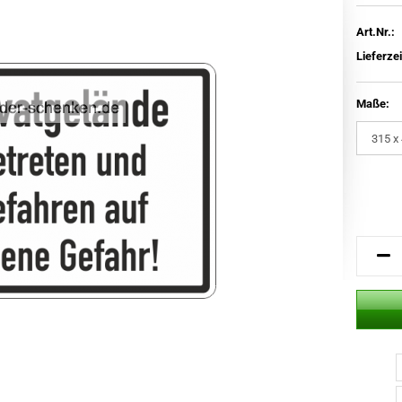
Art.Nr.:
Lieferzei
Maße: