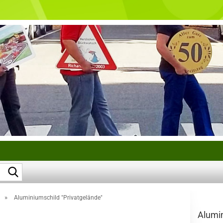
Suche...
»
Aluminiumschild "Privatgelände"
Alu­mi­