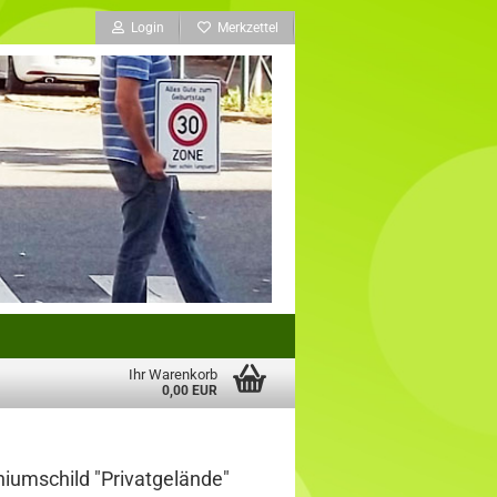
Login
Merkzettel
Ihr Warenkorb
0,00 EUR
ni­um­schild "Pri­vat­ge­län­de"