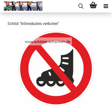
Schild "In­line­skates ver­bo­ten"