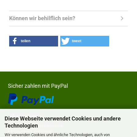
Können wir behilflich sein?
teilen
tweet
Sicher zahlen mit PayPal
Informationen
Diese Webseite verwendet Cookies und andere
Technologien
Privatsphäre und Datenschutz
Bildquellen & Webdesign
Wir verwenden Cookies und ähnliche Technologien, auch von
Kontakt