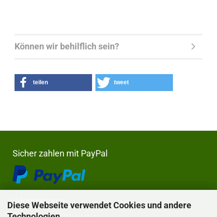
Können wir behilflich sein?
teilen
tweet
Sicher zahlen mit PayPal
Informationen
Diese Webseite verwendet Cookies und andere
Technologien
Privatsphäre und Datenschutz