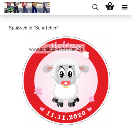
Spaß­schild "Schäf­chen"