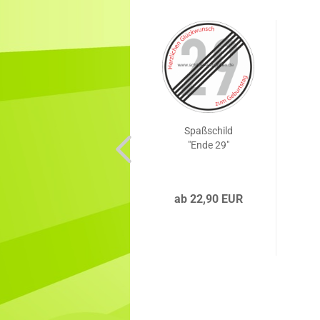
Spaß­schild
"Ende 29"
ab 22,90 EUR